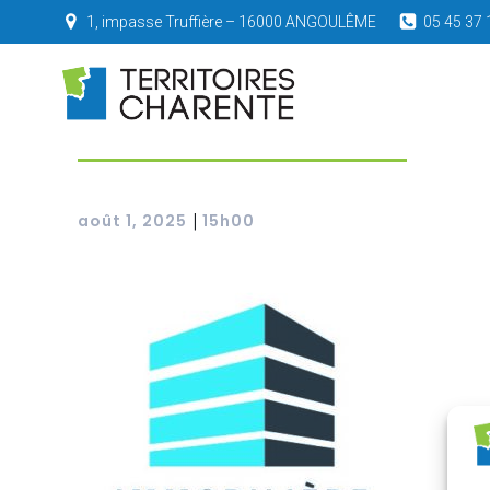
1, impasse Truffière – 16000 ANGOULÊME
05 45 37 
|
août 1, 2025
15h00