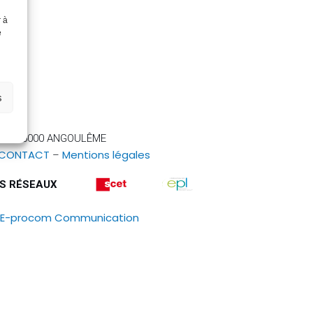
r à
e
s
ère – 16000 ANGOULÊME
CONTACT
Mentions légales
–
ES RÉSEAUX
: E-procom Communication