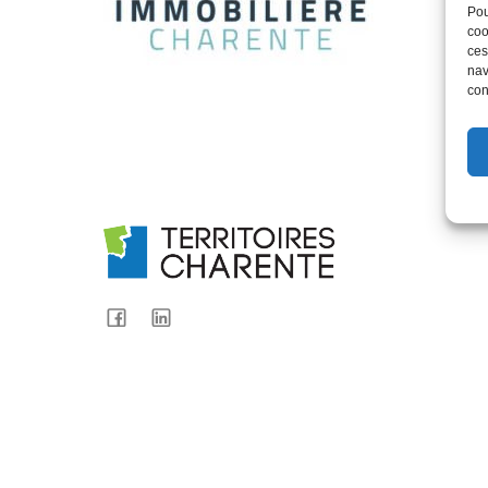
Pou
coo
ces
nav
con